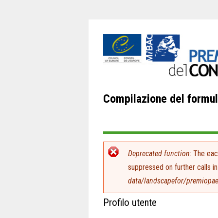
Compilazione del formul
Messaggio di errore
Deprecated function
: The eac
suppressed on further calls i
data/landscapefor/premiopa
Profilo utente